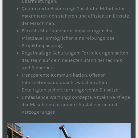
Übermietungen.
Qualifizierte Bedienung: Geschulte Mitarbeiter
maximieren den sicheren und effizienten Einsatz
der Maschinen.
Flexible Mietlaufzeiten: Anpassungen der
Mietdauer ermöglichen eine reibungslose
Projektanpassung.
Regelmäßige Schulungen: Fortbildungen halten
das Team auf dem neuesten Stand der Technik
und Sicherheit.
Transparente Kommunikation: Offener
Informationsaustausch zwischen allen
Beteiligten sichert termingerechte Einsätze.
Umfassende Wartungskonzepte: Proaktive Pflege
der Maschinen minimiert Ausfallzeiten und
Verzögerungen.