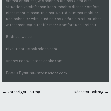
einmal erlebt hat, wie sehr ein kleines Gerät eine
Situation vereinfachen kann, möchte diesen Komfort
nicht mehr missen. In einer Welt, die immer mobiler
und schneller wird, sind solche Geräte ein stiller, aber
wirksamer Begleiter für mehr Komfort und Freiheit.
Bildnachweise:
Pixel-Shot
– stock.adobe.com
Andrey Popov
– stock.adobe.com
Роман Булатов
– stock.adobe.com
←
Vorheriger Beitrag
Nächster Beitrag
→