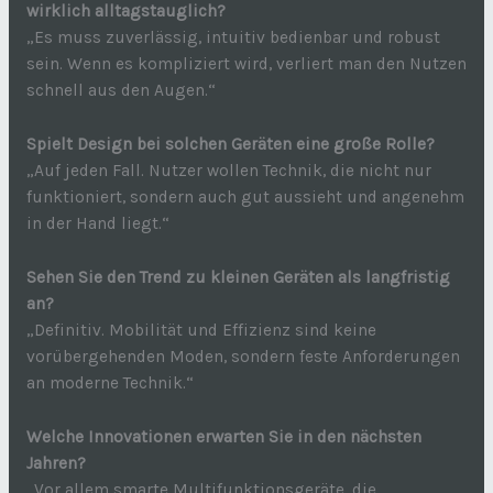
wirklich alltagstauglich?
„Es muss zuverlässig, intuitiv bedienbar und robust
sein. Wenn es kompliziert wird, verliert man den Nutzen
schnell aus den Augen.“
Spielt Design bei solchen Geräten eine große Rolle?
„Auf jeden Fall. Nutzer wollen Technik, die nicht nur
funktioniert, sondern auch gut aussieht und angenehm
in der Hand liegt.“
Sehen Sie den Trend zu kleinen Geräten als langfristig
an?
„Definitiv. Mobilität und Effizienz sind keine
vorübergehenden Moden, sondern feste Anforderungen
an moderne Technik.“
Welche Innovationen erwarten Sie in den nächsten
Jahren?
„Vor allem smarte Multifunktionsgeräte, die