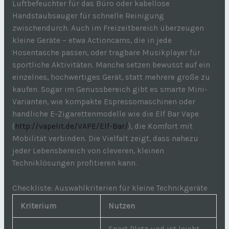
Luftbefeuchter für das Büro oder kabellose
Handstaubsauger für schnelle Reinigung
zwischendurch. Auch im Freizeitbereich überzeugen
kleine Geräte – etwa Actioncams, die in jede
Hosentasche passen, oder tragbare Musikplayer für
sportliche Aktivitäten. Manche setzen bewusst auf ein
einzelnes, hochwertiges Gerät, statt mehrere große zu
kaufen. Sogar im Genussbereich gibt es smarte Mini-
Varianten, wie kompakte Espressomaschinen oder
handliche E-Zigarettenmodelle wie die Elf Bar Vape
(
http://vapelit.de/VAPE/Elf-Bar/
), die Komfort mit
Mobilität verbinden. Die Vielfalt zeigt, dass nahezu
jeder Lebensbereich von cleveren, kleinen
Techniklösungen profitieren kann.
Checkliste: Auswahlkriterien für kleine Technikgeräte
Kriterium
Nutzen
Spart Platz und ist leicht