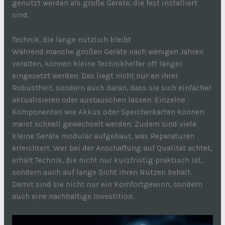
genutzt werden als große Geräte, die fest installiert
sind.
Technik, die lange nützlich bleibt
Während manche großen Geräte nach wenigen Jahren
veralten, können kleine Technikhelfer oft länger
eingesetzt werden. Das liegt nicht nur an ihrer
Robustheit, sondern auch daran, dass sie sich einfacher
aktualisieren oder austauschen lassen. Einzelne
Komponenten wie Akkus oder Speicherkarten können
meist schnell gewechselt werden. Zudem sind viele
kleine Geräte modular aufgebaut, was Reparaturen
erleichtert. Wer bei der Anschaffung auf Qualität achtet,
erhält Technik, die nicht nur kurzfristig praktisch ist,
sondern auch auf lange Sicht ihren Nutzen behält.
Damit sind sie nicht nur ein Komfortgewinn, sondern
auch eine nachhaltige Investition.