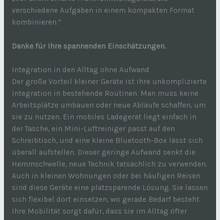
verschiedene Aufgaben in einem kompakten Format
kombinieren.“
Danke für Ihre spannenden Einschätzungen.
Integration in den Alltag ohne Aufwand
Der große Vorteil kleiner Geräte ist ihre unkomplizierte
Integration in bestehende Routinen. Man muss keine
Arbeitsplätze umbauen oder neue Abläufe schaffen, um
sie zu nutzen. Ein mobiles Ladegerät liegt einfach in
der Tasche, ein Mini-Luftreiniger passt auf den
Schreibtisch, und eine kleine Bluetooth-Box lässt sich
überall aufstellen. Dieser geringe Aufwand senkt die
Hemmschwelle, neue Technik tatsächlich zu verwenden.
Auch in kleinen Wohnungen oder bei häufigen Reisen
sind diese Geräte eine platzsparende Lösung. Sie lassen
sich flexibel dort einsetzen, wo gerade Bedarf besteht.
Ihre Mobilität sorgt dafür, dass sie im Alltag öfter