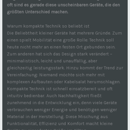
oft sind es gerade diese unscheinbaren Geräte, die den
größten Unterschied machen.
Warum kompakte Technik so beliebt ist
Die Beliebtheit kleiner Geräte hat mehrere Gründe. Zum
einen spielt Mobilität eine große Rolle: Technik soll
heute nicht mehr an einen festen Ort gebunden sein.
Zum anderen hat sich das Design stark verändert –
minimalistisch, leicht und unauffällig, aber
gleichzeitig leistungsstark. Hinzu kommt der Trend zur
Vereinfachung: Niemand möchte sich mehr mit
komplexen Aufbauten oder Kabelsalat herumschlagen.
Kompakte Technik ist schnell einsatzbereit und oft
intuitiv bedienbar. Auch Nachhaltigkeit fließt
zunehmend in die Entwicklung ein, denn viele Geräte
verbrauchen weniger Energie und benötigen weniger
Material in der Herstellung. Diese Mischung aus
Funktionalität, Effizienz und Komfort macht kleine