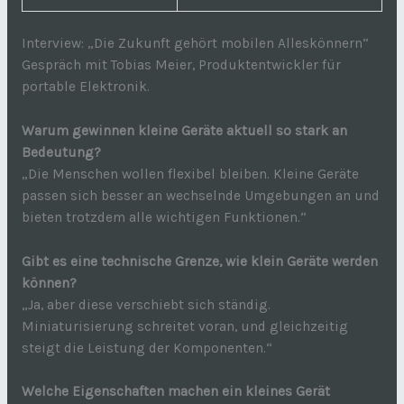
Interview: „Die Zukunft gehört mobilen Alleskönnern“
Gespräch mit Tobias Meier, Produktentwickler für
portable Elektronik.
Warum gewinnen kleine Geräte aktuell so stark an
Bedeutung?
„Die Menschen wollen flexibel bleiben. Kleine Geräte
passen sich besser an wechselnde Umgebungen an und
bieten trotzdem alle wichtigen Funktionen.“
Gibt es eine technische Grenze, wie klein Geräte werden
können?
„Ja, aber diese verschiebt sich ständig.
Miniaturisierung schreitet voran, und gleichzeitig
steigt die Leistung der Komponenten.“
Welche Eigenschaften machen ein kleines Gerät