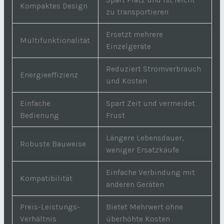
Kompaktes Design
zu transportieren
Ersetzt mehrere
Multifunktionalität
Einzelgeräte
Reduziert Stromverbrauch
Energieeffizienz
und Kosten
Einfache
Spart Zeit und vermeidet
Bedienung
Frust
Längere Lebensdauer,
Robuste Bauweise
weniger Ersatzkäufe
Einfache Verbindung mit
Kompatibilität
anderen Geräten
Preis-Leistungs-
Bietet Mehrwert ohne
Verhältnis
überhöhte Kosten