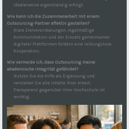
idealerweise eigenständig erfolgt.
Wie kann ich die Zusammenarbeit mit einem
Outsourcing-Partner effektiv gestalten?
Klare Zielvereinbarungen, regelmäßige
Kommunikation und der Einsatz gemeinsamer
digitaler Plattformen fördern eine reibungslose
Kooperation.
Wie vermeide ich, dass Outsourcing meine
akademische Integrität gefährdet?
Nutzen Sie die Hilfe als Ergänzung und
verstehen Sie alle Inhalte Ihrer Arbeit;
Transparenz gegenüber Ihrer Hochschule ist
wichtig.