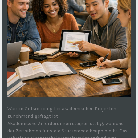
Warum Outsourcing bei akademischen Projekten
zunehmend gefragt ist
Akademische Anforderungen steigen stetig, während
der Zeitrahmen für viele Studierende knapp bleibt. Das