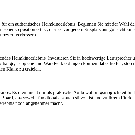
d für ein authentisches Heimkinoerlebnis. Beginnen Sie mit der Wahl de
nseher so positioniert ist, dass er von jedem Sitzplatz aus gut sichtba
umes zu verbessern.
ckendes Heimkinoerlebnis. Investieren Sie in hochwertige Lautsprecher 
rhänge, Teppiche und Wandverkleidungen können dabei helfen, störend
en Klang zu erzielen.
mkinos. Es dient nicht nur als praktische Aufbewahrungsmöglichkeit für
ard, das sowohl funktional als auch stilvoll ist und zu Ihrem Einrich
erlebnis noch angenehmer macht.