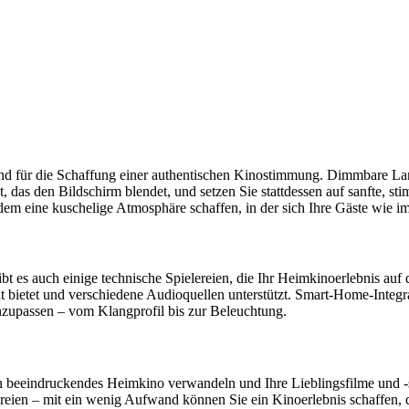
end für die Schaffung einer authentischen Kinostimmung. Dimmbare La
t, das den Bildschirm blendet, und setzen Sie stattdessen auf sanfte, 
em eine kuschelige Atmosphäre schaffen, in der sich Ihre Gäste wie i
es auch einige technische Spielereien, die Ihr Heimkinoerlebnis auf d
tät bietet und verschiedene Audioquellen unterstützt. Smart-Home-Inte
nzupassen – vom Klangprofil bis zur Beleuchtung.
n beeindruckendes Heimkino verwandeln und Ihre Lieblingsfilme und -s
reien – mit ein wenig Aufwand können Sie ein Kinoerlebnis schaffen, da